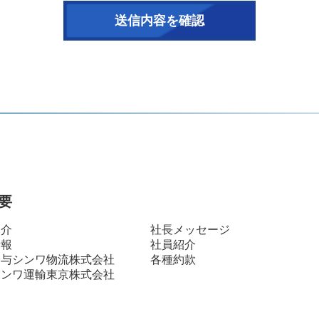
預かりした個人情報を適切に管理し、次のいずれかに該当する
ん。
場合
サービスを行なうために当社が業務を委託する業者に対して開
ことが必要である場合
性及び安全性確保のために、セキュリティに万全の対策を講じ
情報の照会・修正・削除などをご希望される場合には、ご本人
。
見直し
要
報に関して適用される日本の法令、その他規範を遵守するとと
に努めます。
紹介
社長メッセージ
情報
社員紹介
与シンワ物流株式会社
各種約款
ンワ運輸東京株式会社