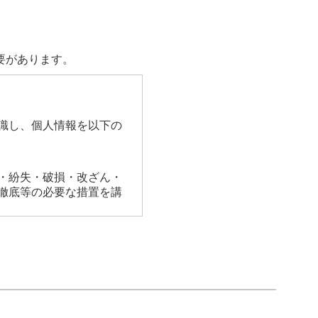
要があります。
識し、個人情報を以下の
・紛失・破損・改ざん・
徹底等の必要な措置を講
話番号等の個人情報をご登
利用いたしません。お客
回答として、電子メール