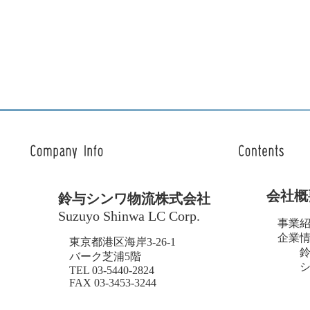
当社は、お客さまよりお
第三者に開示いたしませ
・お客さまの同意がある
・お客さまが希望される
・法令に基づき開示する
4. 個人情報の安全対策
当社は、個人情報の正確
5. ご本人の照会
お客さまがご本人の個人
対応させていただきます
6. 法令、規範の遵守と
会社概
鈴与シンワ物流株式会社
当社は、保有する個人情
Suzuyo Shinwa LC Corp.
を適宜見直し、その改善
事業
企業
東京都港区海岸3-26-1
鈴
バーク芝浦5階
シ
TEL 03-5440-2824
FAX 03-3453-3244