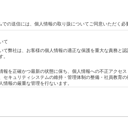
ムでの送信には、個人情報の取り扱についてご同意いただく必
いて
いて弊社は、お客様の個人情報の適正な保護を重大な責務と認
す。
情報を正確かつ最新の状態に保ち、個人情報への不正アクセス
、セキュリティシステムの維持・管理体制の整備・社員教育の
人情報の厳重な管理を行ないます。
さまからのお問い合わせ時に、お名前、e-mailアドレス、電
ますが、これらの個人情報はご提供いただく際の目的以外では
人情報は、当社からのご連絡や業務のご案内、ご質問に対する
たします
の開示・提供の禁止