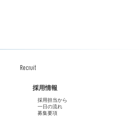
場合を除き、個人情報を
示する場合
ています。
であることを確認の上、
採用情報
もに、本ポリシーの内容
採用担当から
一日の流れ
募集要項