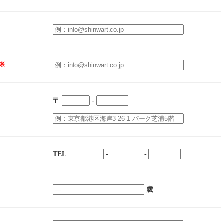
※
〒
-
TEL
-
-
歳